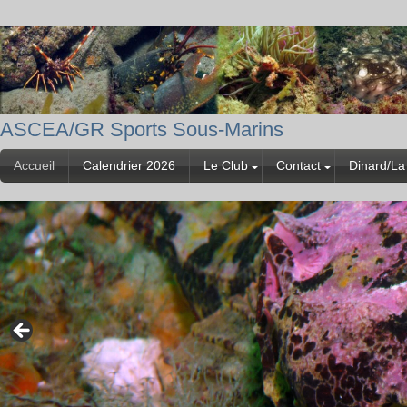
ASCEA/GR Sports Sous-Marins
Accueil
Calendrier 2026
Le Club
Contact
Dinard/La