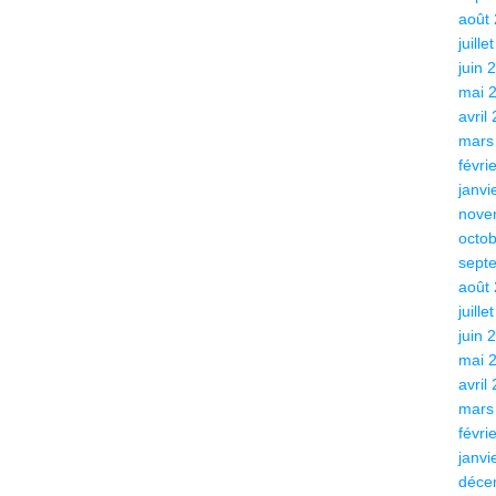
août
juille
juin 
mai 
avril
mars
févri
janvi
nove
octo
sept
août
juille
juin 
mai 
avril
mars
févri
janvi
déce