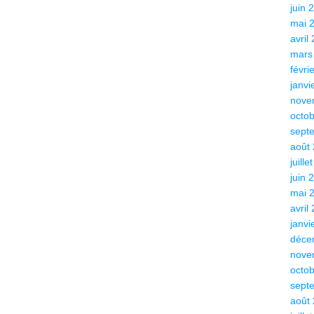
juin 
mai 
avril
mars
févri
janvi
nove
octo
sept
août
juille
juin 
mai 
avril
janvi
déce
nove
octo
sept
août