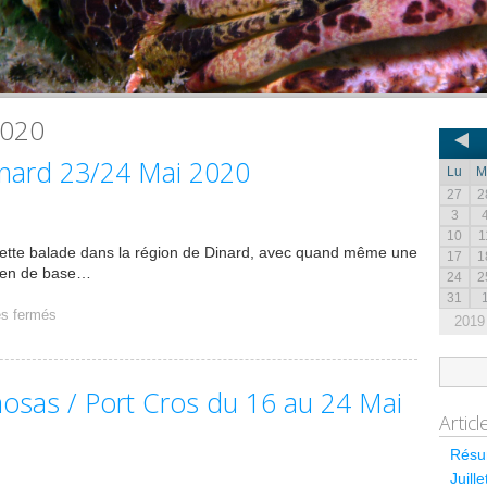
2020
inard 23/24 Mai 2020
Lu
M
27
2
3
10
1
ette balade dans la région de Dinard, avec quand même une
17
1
retien de base…
24
2
31
s fermés
2019
osas / Port Cros du 16 au 24 Mai
Artic
Résum
Juill