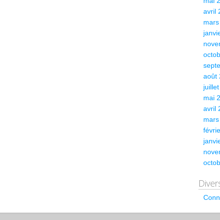
mai 
avril
mars
janvi
nove
octo
sept
août
juille
mai 
avril
mars
févri
janvi
nove
octo
Diver
Conn