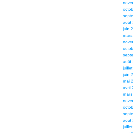
nove
octo
sept
août
juin 
mars
nove
octo
sept
août
juille
juin 
mai 
avril
mars
nove
octo
sept
août
juille