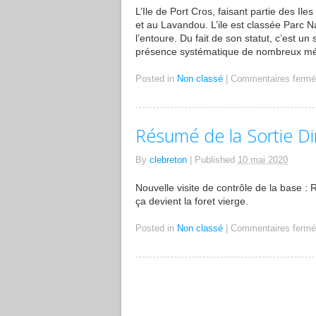
L’Ile de Port Cros, faisant partie des Il
et au Lavandou. L’ile est classée Parc Na
l’entoure. Du fait de son statut, c’est u
présence systématique de nombreux mé
Posted in
Non classé
|
Commentaires ferm
Résumé de la Sortie D
By
clebreton
|
Published
10 mai 2020
Nouvelle visite de contrôle de la base : R
ça devient la foret vierge.
Posted in
Non classé
|
Commentaires ferm