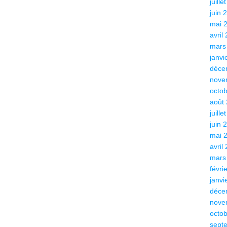
juille
juin 
mai 
avril
mars
janvi
déce
nove
octo
août
juille
juin 
mai 
avril
mars
févri
janvi
déce
nove
octo
sept