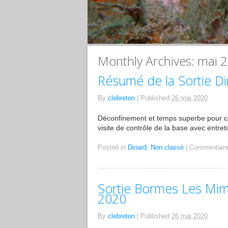
Monthly Archives:
mai 
Résumé de la Sortie D
By
clebreton
|
Published
26 mai 2020
Déconfinement et temps superbe pour c
visite de contrôle de la base avec ent
Posted in
Dinard
,
Non classé
|
Commentaire
Sortie Bormes Les Mim
2020
By
clebreton
|
Published
26 mai 2020