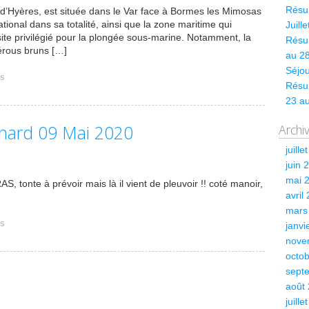
Résum
es d’Hyères, est située dans le Var face à Bormes les Mimosas
tional dans sa totalité, ainsi que la zone maritime qui
Juill
n site privilégié pour la plongée sous-marine. Notamment, la
Résum
rous bruns […]
au 28
Séjou
és
Résu
23 a
inard 09 Mai 2020
Archi
juille
juin 
mai 
AS, tonte à prévoir mais là il vient de pleuvoir !! coté manoir,
avril
mars
és
janvi
nove
octo
sept
août
juille