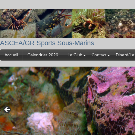
ASCEA/GR Sports Sous-Marins
Accueil
Calendrier 2026
Le Club
Contact
Dinard/La