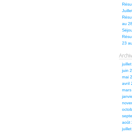
Résum
Juill
Résum
au 28
Séjou
Résu
23 a
Archi
juille
juin 
mai 
avril
mars
janvi
nove
octo
sept
août
juille