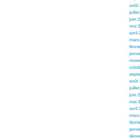
août
juille
juin 
mai 
avril
mars
févri
janvi
nove
octo
sept
août
juille
juin 
mai 
avril
mars
févri
janvi
déce