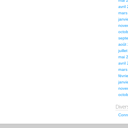
mai 
avril
mars
janvi
nove
octo
sept
août
juille
mai 
avril
mars
févri
janvi
nove
octo
Diver
Conn