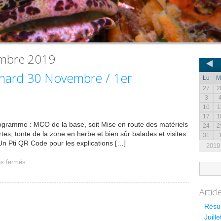
mbre 2019
inard 30 Novembre / 1er
Lu
M
27
2
3
10
1
17
1
gramme : MCO de la base, soit Mise en route des matériels
24
2
tes, tonte de la zone en herbe et bien sûr balades et visites
31
n Pti QR Code pour les explications […]
2019
s fermés
Artic
Résum
Juill