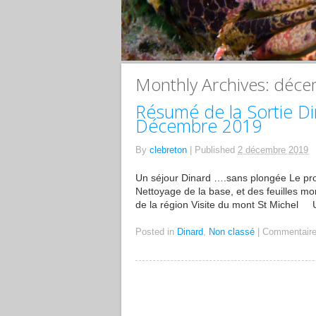
Monthly Archives:
déce
Résumé de la Sortie D
Décembre 2019
By
clebreton
|
Published
2 décembre 2019
Un séjour Dinard ….sans plongée Le pro
Nettoyage de la base, et des feuilles mor
de la région Visite du mont St Michel U
Posted in
Dinard
,
Non classé
|
Commentaire