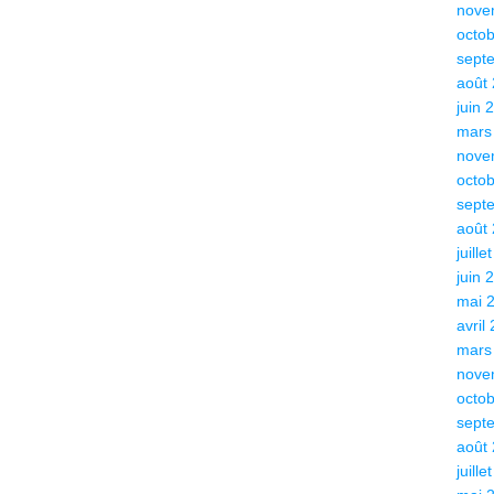
nove
octo
sept
août
juin 
mars
nove
octo
sept
août
juille
juin 
mai 
avril
mars
nove
octo
sept
août
juille