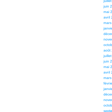
juille
juin 
mai 
avril
mars
janvi
déce
nove
octo
août
juille
juin 
mai 
avril
mars
févri
janvi
déce
nove
octo
sept