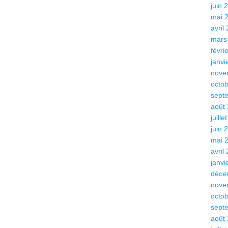
juin 
mai 
avril
mars
févri
janvi
nove
octo
sept
août
juille
juin 
mai 
avril
janvi
déce
nove
octo
sept
août