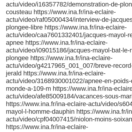
actu/video/i16357782/demonstration-de-plon
cousteau https://www.ina.fr/ina-eclaire-
actu/video/raf05000434/interview-de-jacqu
plongee-libre https://www.ina.fr/ina-eclaire-
actu/video/caa7601332401/jacques-mayol-r
apnee https://www.ina.fr/ina-eclaire-
actu/video/i09015186/jacques-mayol-bat-le
plongee https://www.ina.fr/ina-eclaire-
actu/video/g4217965_001_007/breve-record-
jerald https://www.ina.fr/ina-eclaire-
actu/video/3168930001022/apnee-en-poids-c
monde-a-109-m https://www.ina.fr/ina-eclaire
actu/video/afe85009184/vacances-sous-mari
https://www.ina.fr/ina-eclaire-actu/video/s6
mayol-l-homme-dauphin https://www.ina.fr/in
actu/video/cpf04007415/niolon-moins-soixan
https://www.ina.fr/ina-eclaire-