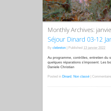
Monthly Archives:
janvi
Séjour Dinard 03-12 Ja
By
clebreton
|
Published
13 janvier 2022
Au programme, contrôles, entretien du sit
quelques réparations s’imposent. Les bo
Daniele Christian
Posted in
Dinard
,
Non classé
|
Commentaire