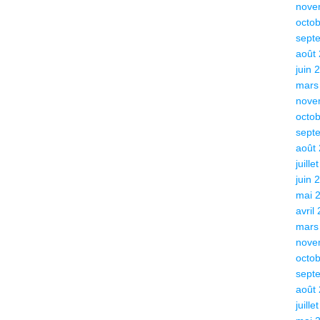
nove
octo
sept
août
juin 
mars
nove
octo
sept
août
juille
juin 
mai 
avril
mars
nove
octo
sept
août
juille