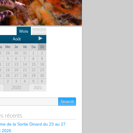
Mois
Semaine
Août
a
Me
Je
Ve
Sa
Di
8
29
30
31
1
2
4
5
6
7
8
9
1
12
13
14
15
16
8
19
20
21
22
23
5
26
27
28
29
30
1
2
3
4
5
6
2020
2021
les récents
e de la Sortie Dinard du 23 au 27
et 2026