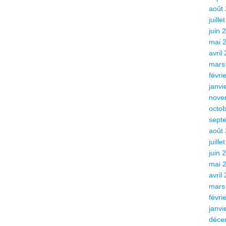
août
juille
juin 
mai 
avril
mars
févri
janvi
nove
octo
sept
août
juille
juin 
mai 
avril
mars
févri
janvi
déce