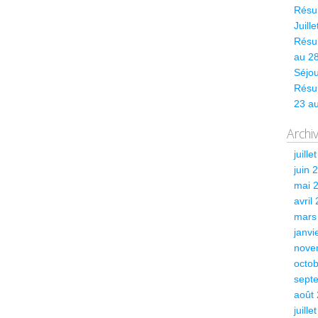
Résum
Juill
Résum
au 28
Séjou
Résu
23 a
Archi
juille
juin 
mai 
avril
mars
janvi
nove
octo
sept
août
juille