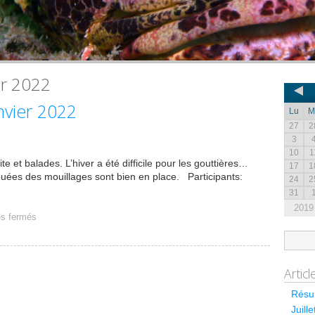
er 2022
nvier 2022
Lu
M
27
2
3
10
1
e et balades. L’hiver a été difficile pour les gouttières…
17
1
uées des mouillages sont bien en place. Participants:
24
2
31
2019
s fermés
Artic
Résum
Juill