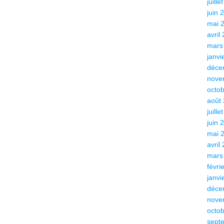
juille
juin 
mai 
avril
mars
janvi
déce
nove
octo
août
juille
juin 
mai 
avril
mars
févri
janvi
déce
nove
octo
sept