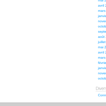
mai 
avril
mars
janvi
nove
octo
sept
août
juille
mai 
avril
mars
févri
janvi
nove
octo
Diver
Conn