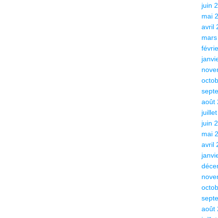
juin 
mai 
avril
mars
févri
janvi
nove
octo
sept
août
juille
juin 
mai 
avril
janvi
déce
nove
octo
sept
août