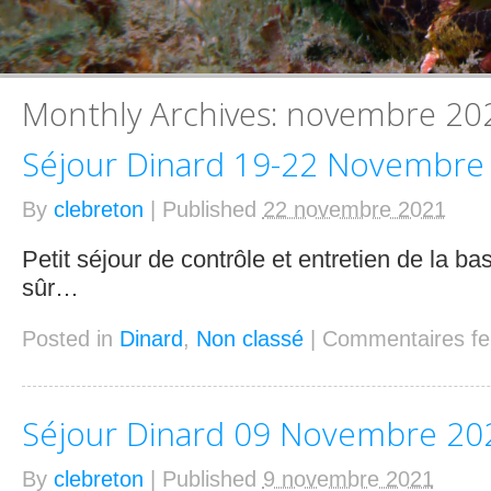
Monthly Archives:
novembre 20
Séjour Dinard 19-22 Novembre
By
clebreton
|
Published
22 novembre 2021
Petit séjour de contrôle et entretien de la ba
sûr…
Posted in
Dinard
,
Non classé
|
Commentaires f
Séjour Dinard 09 Novembre 20
By
clebreton
|
Published
9 novembre 2021