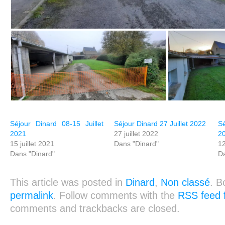
Séjour Dinard 08-15 Juillet
Séjour Dinard 27 Juillet 2022
S
2021
27 juillet 2022
2
15 juillet 2021
Dans "Dinard"
12
Dans "Dinard"
Da
This article was posted in
Dinard
,
Non classé
. B
permalink
. Follow comments with the
RSS feed f
comments and trackbacks are closed.