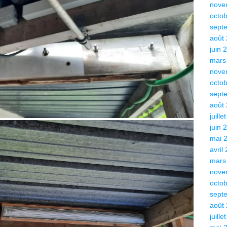
nove
octo
sept
août
juin 
mars
nove
octo
sept
août
juille
juin 
mai 
avril
mars
nove
octo
sept
août
juille