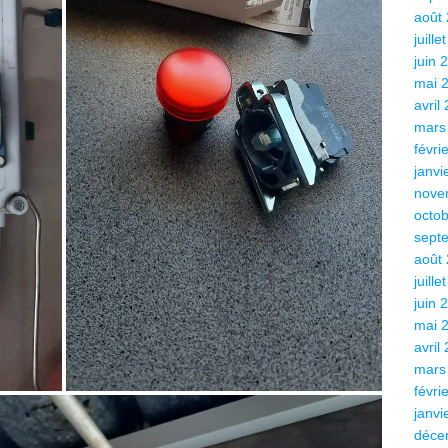
août
juille
juin 
mai 
avril
mars
févri
janvi
nove
octo
sept
août
juille
juin 
mai 
avril
mars
févri
janvi
déce