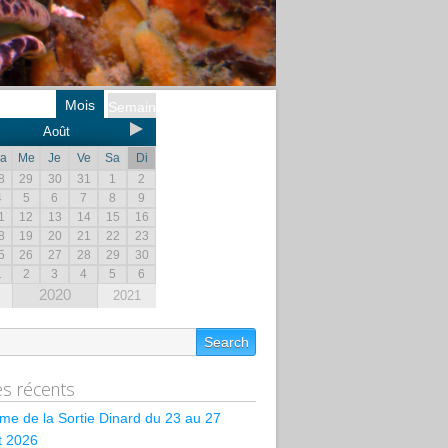
Mois
Semaine
Août
a
Me
Je
Ve
Sa
Di
8
29
30
31
1
2
4
5
6
7
8
9
1
12
13
14
15
16
8
19
20
21
22
23
5
26
27
28
29
30
1
2
3
4
5
6
2020
2021
les récents
e de la Sortie Dinard du 23 au 27
et 2026