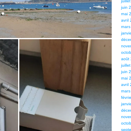
juille
juin 
mai 
avril
mars
janvi
déce
nove
octo
août
juille
juin 
mai 
avril
mars
févri
janvi
déce
nove
octo
sept