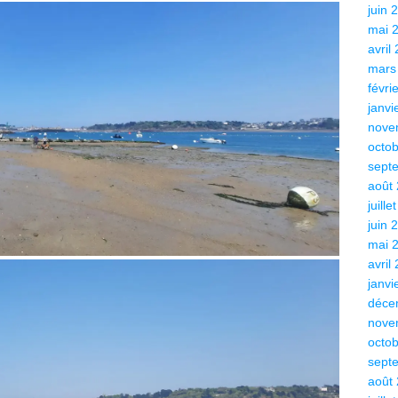
juin 
mai 
avril
mars
févri
janvi
nove
octo
sept
août
juille
juin 
mai 
avril
janvi
déce
nove
octo
sept
août