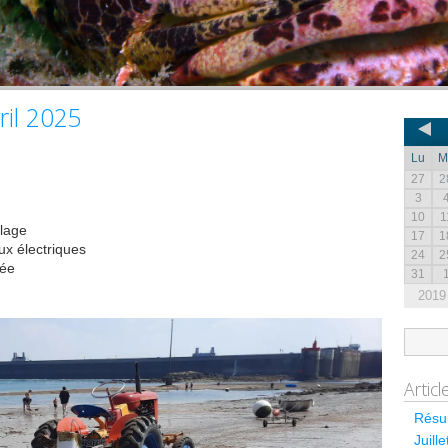
ril 2025
Lu
M
27
2
3
10
1
lage
17
1
ux électriques
24
2
iée
31
2019
Artic
Résum
Juill