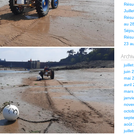
Résum
Juill
Résum
au 28
Séjou
Résu
23 a
Archi
juille
juin 
mai 
avril
mars
janvi
nove
octo
sept
août
juille