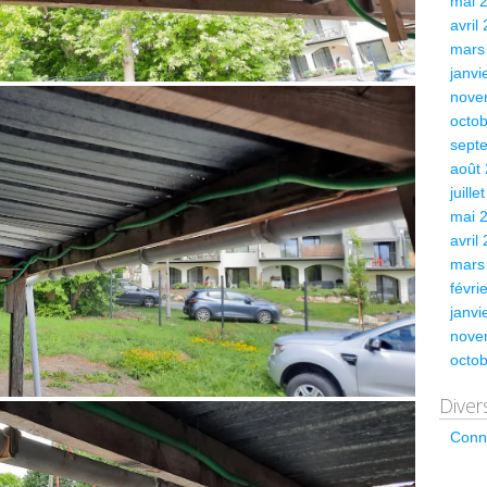
mai 
avril
mars
janvi
nove
octo
sept
août
juille
mai 
avril
mars
févri
janvi
nove
octo
Diver
Conn