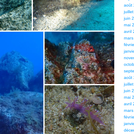
août
juille
juin 
mai 
avril
mars
févri
janvi
nove
octo
sept
août
juille
juin 
mai 
avril
mars
févri
janvi
déce