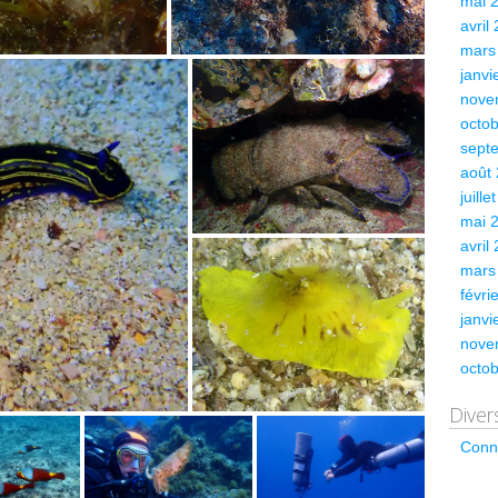
mai 
avril
mars
janvi
nove
octo
sept
août
juille
mai 
avril
mars
févri
janvi
nove
octo
Diver
Conn