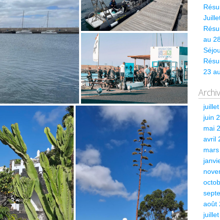
Résum
Juill
Résum
au 28
Séjou
Résu
23 a
Archi
juille
juin 
mai 
avril
mars
janvi
nove
octo
sept
août
juille