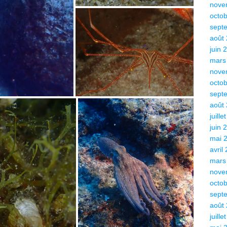
nove
octo
sept
août
juin 
mars
nove
octo
sept
août
juille
juin 
mai 
avril
mars
nove
octo
sept
août
juille