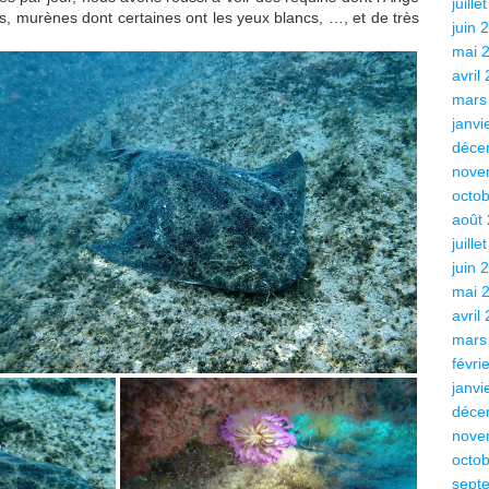
juille
s, murènes dont certaines ont les yeux blancs, …, et de très
juin 
mai 
avril
mars
janvi
déce
nove
octo
août
juille
juin 
mai 
avril
mars
févri
janvi
déce
nove
octo
sept