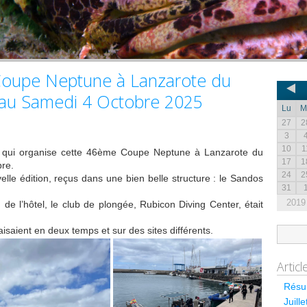
oupe Neptune à Lanzarote du
au Samedi 4 Octobre 2025
Lu
M
27
2
3
10
1
 qui organise cette 46ème Coupe Neptune à Lanzarote du
17
1
re.
24
2
elle édition, reçus dans une bien belle structure : le Sandos
31
2019
 l’hôtel, le club de plongée, Rubicon Diving Center, était
isaient en deux temps et sur des sites différents.
Artic
Résum
Juill