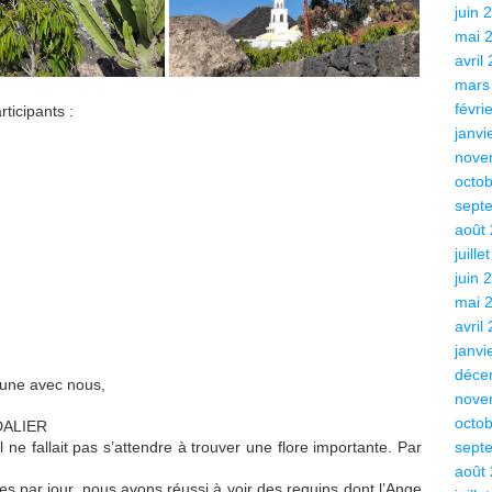
juin 
mai 
avril
mars
févri
rticipants :
janvi
nove
octo
sept
août
juille
juin 
mai 
avril
janvi
déce
ptune avec nous,
nove
octo
 DALIER
 ne fallait pas s’attendre à trouver une flore importante. Par
sept
août
 par jour, nous avons réussi à voir des requins dont l’Ange