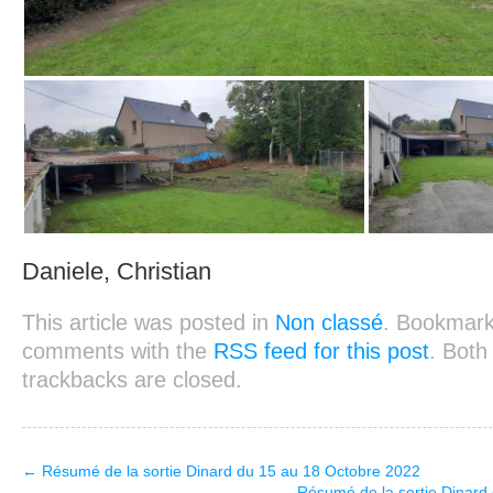
Daniele, Christian
This article was posted in
Non classé
. Bookmar
comments with the
RSS feed for this post
. Bot
trackbacks are closed.
←
Résumé de la sortie Dinard du 15 au 18 Octobre 2022
Résumé de la sortie Dinar