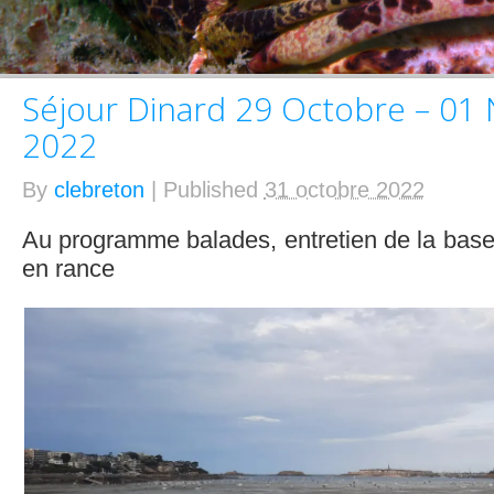
Séjour Dinard 29 Octobre – 0
2022
By
clebreton
|
Published
31 octobre 2022
Au programme balades, entretien de la base
en rance