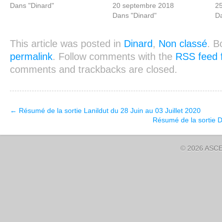
Dans "Dinard"
20 septembre 2018
2
Dans "Dinard"
Da
This article was posted in
Dinard
,
Non classé
. B
permalink
. Follow comments with the
RSS feed f
comments and trackbacks are closed.
←
Résumé de la sortie Lanildut du 28 Juin au 03 Juillet 2020
Résumé de la sortie 
© 2026 ASCE