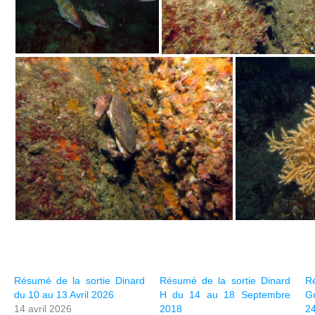
Résumé de la sortie Dinard
Résumé de la sortie Dinard
Ré
du 10 au 13 Avril 2026
H du 14 au 18 Septembre
G
14 avril 2026
2018
2