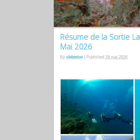
Résume de la Sortie L
Mai 2026
By
clebreton
|
Published
29 mai 2026