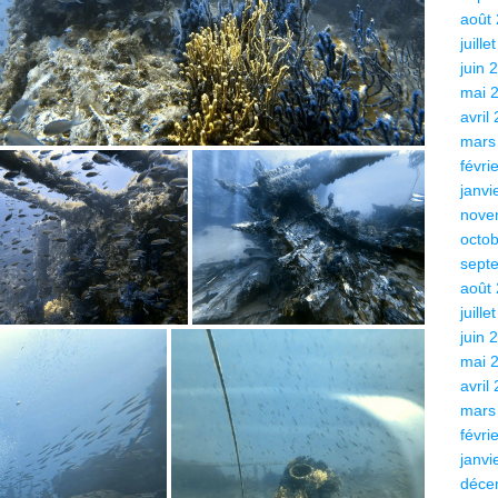
août
juille
juin 
mai 
avril
mars
févri
janvi
nove
octo
sept
août
juille
juin 
mai 
avril
mars
févri
janvi
déce