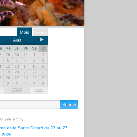
Mois
Semaine
Août
a
Me
Je
Ve
Sa
Di
8
29
30
31
1
2
4
5
6
7
8
9
1
12
13
14
15
16
8
19
20
21
22
23
5
26
27
28
29
30
1
2
3
4
5
6
2020
2021
les récents
e de la Sortie Dinard du 23 au 27
et 2026