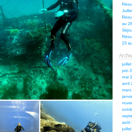
Résum
Juill
Résum
au 28
Séjou
Résu
23 a
Archi
juille
juin 
mai 
avril
mars
janvi
nove
octo
sept
août
juille