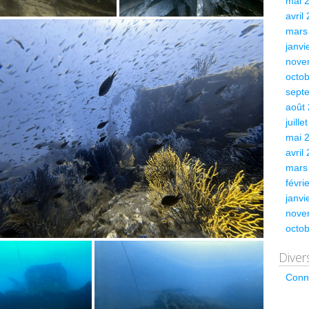
mai 
avril
mars
janvi
nove
octo
sept
août
juille
mai 
avril
mars
févri
janvi
nove
octo
Diver
Conn