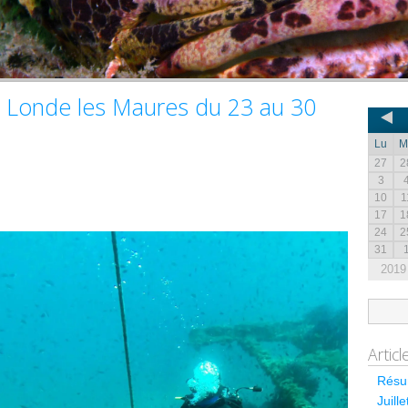
a Londe les Maures du 23 au 30
Lu
M
27
2
3
10
1
17
1
24
2
31
2019
Artic
Résum
Juill