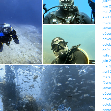
juille
juin 
mai 
avril
mars
janvi
déce
nove
octo
août
juille
juin 
mai 
avril
mars
févri
janvi
déce
nove
octo
sept