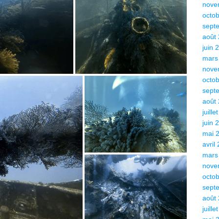
nove
octo
sept
août
juin 
mars
nove
octo
sept
août
juille
juin 
mai 
avril
mars
nove
octo
sept
août
juille