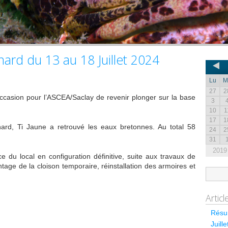
nard du 13 au 18 Juillet 2024
Lu
M
27
2
’occasion pour l’ASCEA/Saclay de revenir plonger sur la base
3
10
1
17
1
ard, Ti Jaune a retrouvé les eaux bretonnes. Au total 58
24
2
31
2019
e du local en configuration définitive, suite aux travaux de
age de la cloison temporaire, réinstallation des armoires et
Artic
Résum
Juill