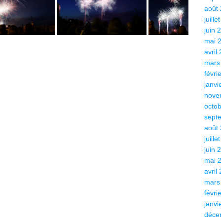
août
juille
juin 
mai 
avril
mars
févri
janvi
nove
octo
sept
août
juille
juin 
mai 
avril
mars
févri
janvi
déce