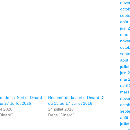
nove
octo
sept
août
juin 
mars
nove
octo
sept
août
juille
juin 
mai 
avril
mars
 de la Sortie Dinard
Résumé de la sortie Dinard D
nove
u 27 Juillet 2026
du 13 au 17 Juillet 2016
octo
let 2026
24 juillet 2016
sept
Dinard"
Dans "Dinard"
août
juille