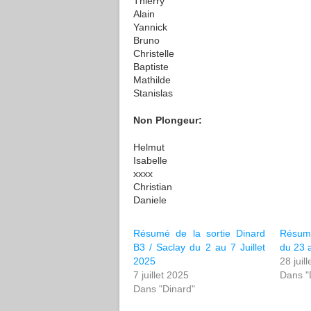
Thierry
Alain
Yannick
Bruno
Christelle
Baptiste
Mathilde
Stanislas
Non Plongeur:
Helmut
Isabelle
xxxx
Christian
Daniele
Résumé de la sortie Dinard
Résume
B3 / Saclay du 2 au 7 Juillet
du 23 a
2025
28 juil
7 juillet 2025
Dans "
Dans "Dinard"