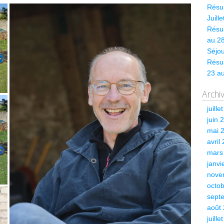
Résum
Juill
Résum
au 28
Séjou
Résu
23 a
Archi
juille
juin 
mai 
avril
mars
janvi
nove
octo
sept
août
juille