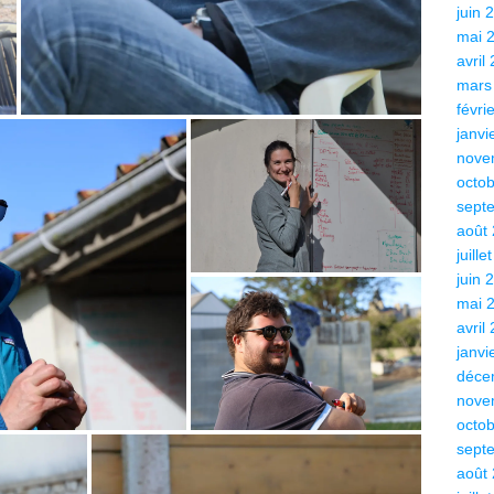
juin 
mai 
avril
mars
févri
janvi
nove
octo
sept
août
juille
juin 
mai 
avril
janvi
déce
nove
octo
sept
août