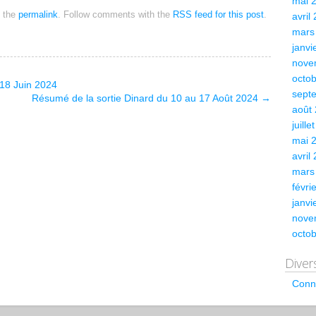
mai 
 the
permalink
. Follow comments with the
RSS feed for this post
.
avril
mars
janvi
nove
octo
 18 Juin 2024
sept
Résumé de la sortie Dinard du 10 au 17 Août 2024
→
août
juille
mai 
avril
mars
févri
janvi
nove
octo
Diver
Conn