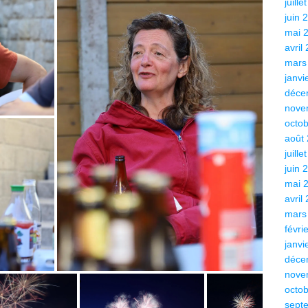
juille
juin 
mai 
avril
mars
janvi
déce
nove
octo
août
juille
juin 
mai 
avril
mars
févri
janvi
déce
nove
octo
sept