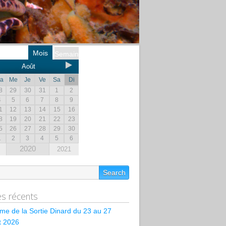
Mois
Semaine
Août
a
Me
Je
Ve
Sa
Di
8
29
30
31
1
2
4
5
6
7
8
9
1
12
13
14
15
16
8
19
20
21
22
23
5
26
27
28
29
30
1
2
3
4
5
6
2020
2021
les récents
e de la Sortie Dinard du 23 au 27
et 2026