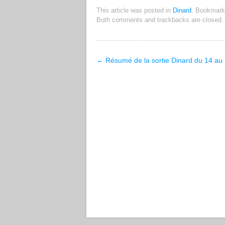
This article was posted in
Dinard
. Bookmark
Both comments and trackbacks are closed.
←
Résumé de la sortie Dinard du 14 au