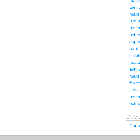
mai 
avril
mars
janvi
nove
octo
sept
août
juille
mai 
avril
mars
févri
janvi
nove
octo
Diver
Conn