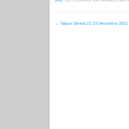
post
. Both comments and trackbacks are cl
←
Séjour Dinard 22-23 Décembre 2022