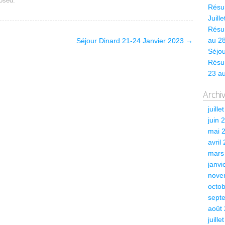
osed.
Résum
Juill
Résum
au 28
Séjour Dinard 21-24 Janvier 2023
→
Séjou
Résu
23 a
Archi
juille
juin 
mai 
avril
mars
janvi
nove
octo
sept
août
juille