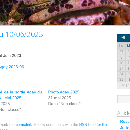
au 10/06/2023
Lu
M
27
2
t Juin 2023.
3
10
1
 Agay 2023-06
17
1
24
2
31
2019
 de la sortie Agay du
Photo Agay 2025
31 Mai 2025
31 mai 2025
 2025
Dans "Non classé"
Non classé"
Artic
Résum
kmark the
permalink
. Follow comments with the
RSS feed for this
Juill