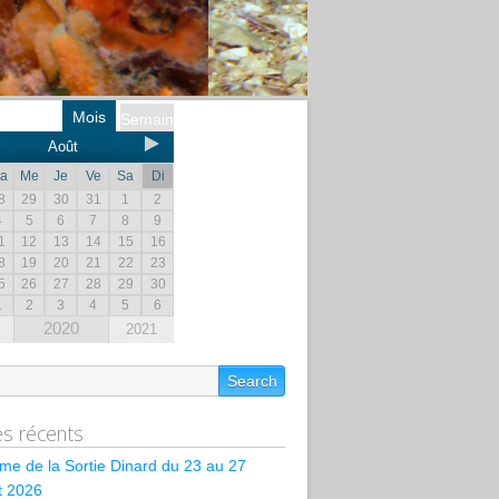
Mois
Semaine
Août
a
Me
Je
Ve
Sa
Di
8
29
30
31
1
2
4
5
6
7
8
9
1
12
13
14
15
16
8
19
20
21
22
23
5
26
27
28
29
30
1
2
3
4
5
6
2020
2021
les récents
e de la Sortie Dinard du 23 au 27
et 2026