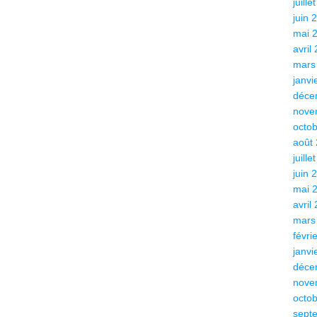
juille
juin 
mai 
avril
mars
janvi
déce
nove
octo
août
juille
juin 
mai 
avril
mars
févri
janvi
déce
nove
octo
sept