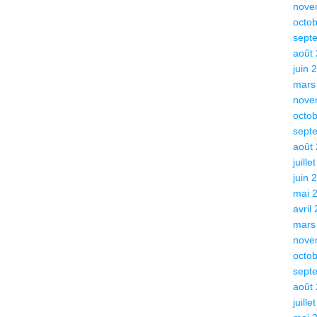
nove
octo
sept
août
juin 
mars
nove
octo
sept
août
juille
juin 
mai 
avril
mars
nove
octo
sept
août
juille