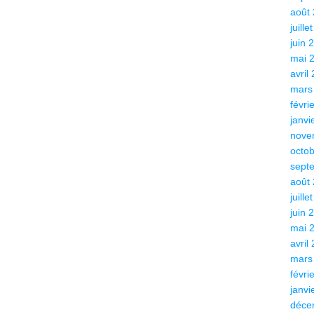
août
juille
juin 
mai 
avril
mars
févri
janvi
nove
octo
sept
août
juille
juin 
mai 
avril
mars
févri
janvi
déce