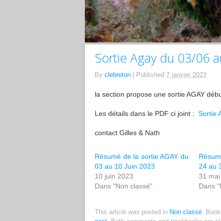
Sortie Agay du 03/06 
By
clebreton
|
Published
7 janvier 2023
la section propose une sortie AGAY débu
Les détails dans le PDF ci joint :
Sortie
contact Gilles & Nath
Résumé de la sortie AGAY du
Résumé
03 au 10 Juin 2023
24 au 
10 juin 2023
31 mai
Dans "Non classé"
Dans "
This article was posted in
Non classé
. Boo