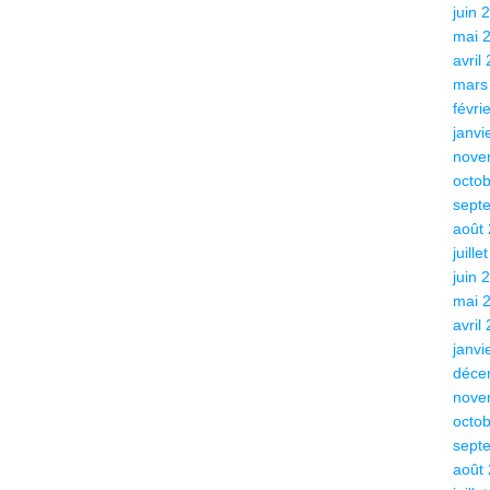
juin 
mai 
avril
mars
févri
janvi
nove
octo
sept
août
juille
juin 
mai 
avril
janvi
déce
nove
octo
sept
août