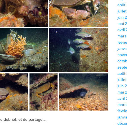
août
juille
juin 
mai 
avril
mars
févri
janvi
nove
octo
sept
août
juille
juin 
mai 
avril
mars
févri
janvi
 de débrief, et de partage…
déce