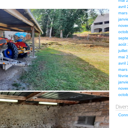
mai 
avril
mars
janvi
nove
octo
sept
août
juille
mai 
avril
mars
févri
janvi
nove
octo
Diver
Conn