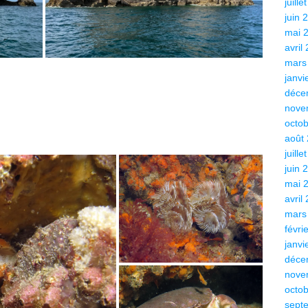
juille
juin 
mai 
avril
mars
janvi
déce
nove
octo
août
juille
juin 
mai 
avril
mars
févri
janvi
déce
nove
octo
sept