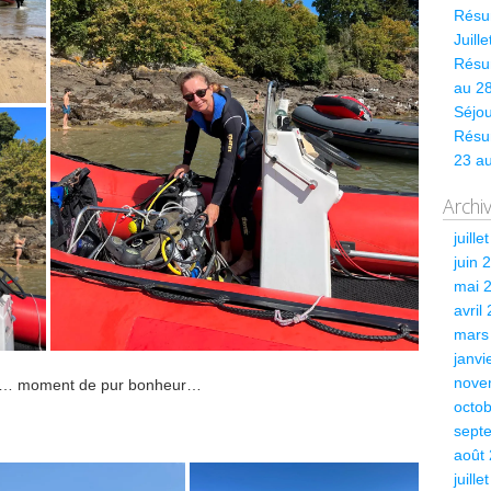
Résum
Juill
Résum
au 28
Séjou
Résu
23 a
Archi
juille
juin 
mai 
avril
mars
janvi
nove
 site… moment de pur bonheur…
octo
sept
août
juille