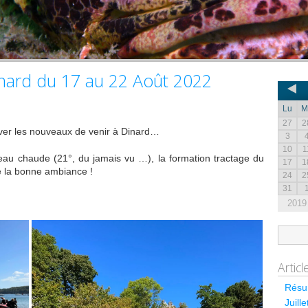
inard du 17 au 22 Août 2022
Lu
M
27
2
iver les nouveaux de venir à Dinard…
3
10
1
l’eau chaude (21°, du jamais vu …), la formation tractage du
17
1
e la bonne ambiance !
24
2
31
2019
Artic
Résum
Juill