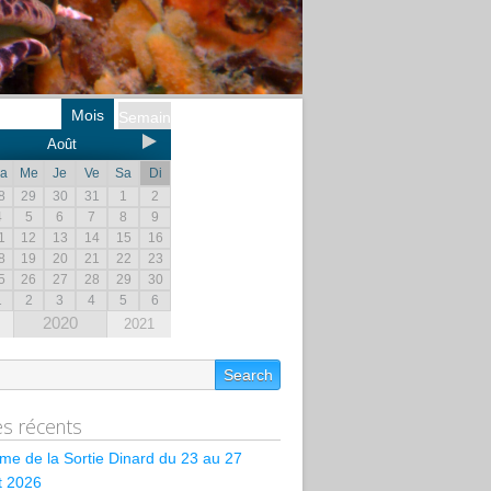
Mois
Semaine
Août
a
Me
Je
Ve
Sa
Di
8
29
30
31
1
2
4
5
6
7
8
9
1
12
13
14
15
16
8
19
20
21
22
23
5
26
27
28
29
30
1
2
3
4
5
6
2020
2021
les récents
e de la Sortie Dinard du 23 au 27
et 2026