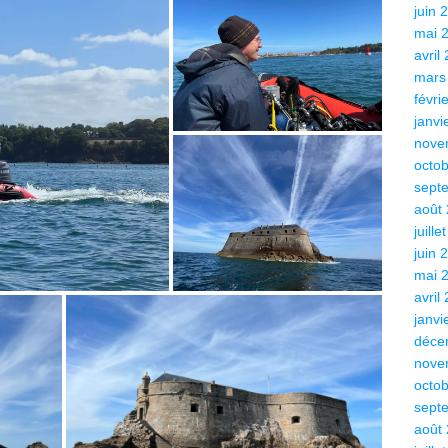
juin 
mai 
avril
mars
févri
janvi
nove
octo
sept
août
juille
juin 
mai 
avril
janvi
déce
nove
octo
sept
août