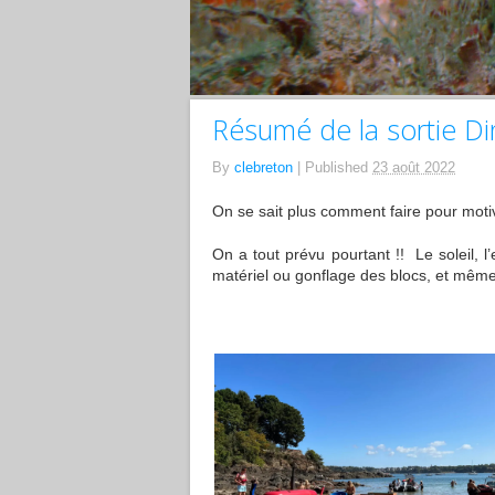
Résumé de la sortie D
By
clebreton
|
Published
23 août 2022
On se sait plus comment faire pour mot
On a tout prévu pourtant !! Le soleil, 
matériel ou gonflage des blocs, et mêm