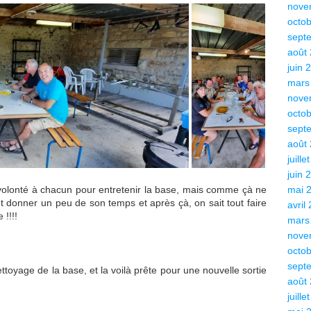
nove
octo
sept
août
juin 
mars
nove
octo
sept
août
juille
juin 
lonté à chacun pour entretenir la base, mais comme çà ne
mai 
ut donner un peu de son temps et après çà, on sait tout faire
avril
 !!!!
mars
nove
octo
sept
ettoyage de la base, et la voilà prête pour une nouvelle sortie
août
juille