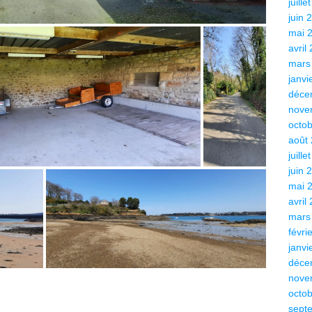
juille
juin 
mai 
avril
mars
janvi
déce
nove
octo
août
juille
juin 
mai 
avril
mars
févri
janvi
déce
nove
octo
sept