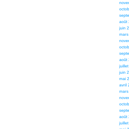
nove
octo
sept
août
juin 
mars
nove
octo
sept
août
juille
juin 
mai 
avril
mars
nove
octo
sept
août
juille