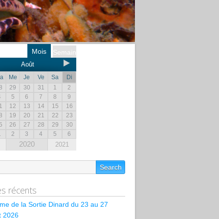
Mois
Semaine
Août
a
Me
Je
Ve
Sa
Di
8
29
30
31
1
2
4
5
6
7
8
9
1
12
13
14
15
16
8
19
20
21
22
23
5
26
27
28
29
30
1
2
3
4
5
6
2020
2021
les récents
e de la Sortie Dinard du 23 au 27
et 2026