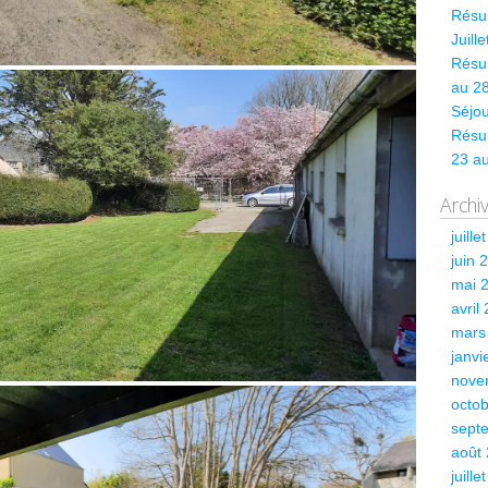
Résum
Juill
Résum
au 28
Séjou
Résu
23 a
Archi
juille
juin 
mai 
avril
mars
janvi
nove
octo
sept
août
juille