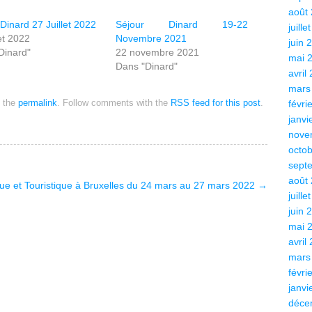
août
Dinard 27 Juillet 2022
Séjour Dinard 19-22
juille
let 2022
Novembre 2021
juin 
Dinard"
22 novembre 2021
mai 
Dans "Dinard"
avril
mars
 the
permalink
. Follow comments with the
RSS feed for this post
.
févri
janvi
nove
octo
sept
août
ue et Touristique à Bruxelles du 24 mars au 27 mars 2022
→
juille
juin 
mai 
avril
mars
févri
janvi
déce