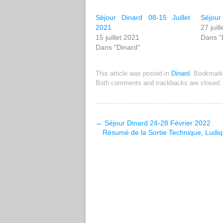
Séjour Dinard 08-15 Juillet
Séjour 
2021
27 juil
15 juillet 2021
Dans "
Dans "Dinard"
This article was posted in
Dinard
. Bookmark
Both comments and trackbacks are closed.
←
Séjour Dinard 24-28 Février 2022
Résumé de la Sortie Technique, Ludiq