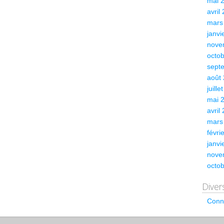
mai 
avril
mars
janvi
nove
octo
sept
août
juille
mai 
avril
mars
févri
janvi
nove
octo
Diver
Conn