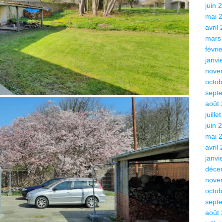
juin 
mai 
avril
mars
févri
janvi
nove
octo
sept
août
juille
juin 
mai 
avril
janvi
déce
nove
octo
sept
août