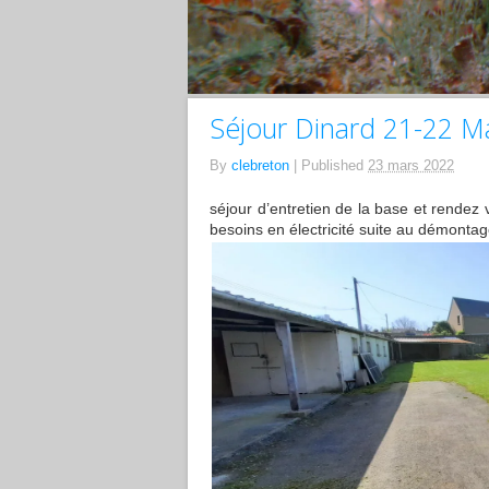
Séjour Dinard 21-22 M
By
clebreton
|
Published
23 mars 2022
séjour d’entretien de la base et rendez 
besoins en électricité suite au démontage