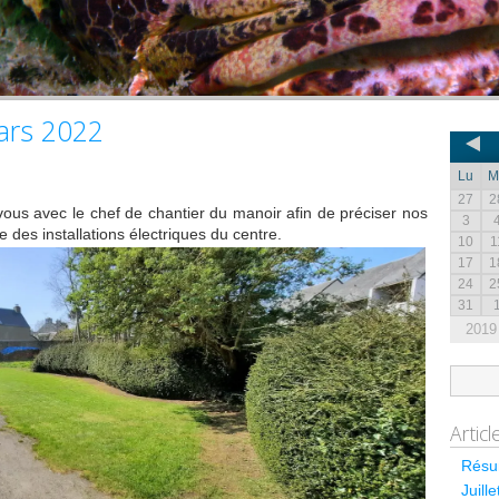
ars 2022
Lu
M
27
2
vous avec le chef de chantier du manoir afin de préciser nos
3
 des installations électriques du centre.
10
1
17
1
24
2
31
2019
Artic
Résum
Juill