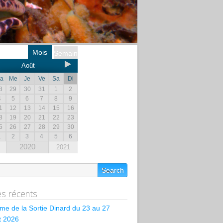
Mois
Semaine
Août
a
Me
Je
Ve
Sa
Di
8
29
30
31
1
2
4
5
6
7
8
9
1
12
13
14
15
16
8
19
20
21
22
23
5
26
27
28
29
30
1
2
3
4
5
6
2020
2021
les récents
e de la Sortie Dinard du 23 au 27
et 2026