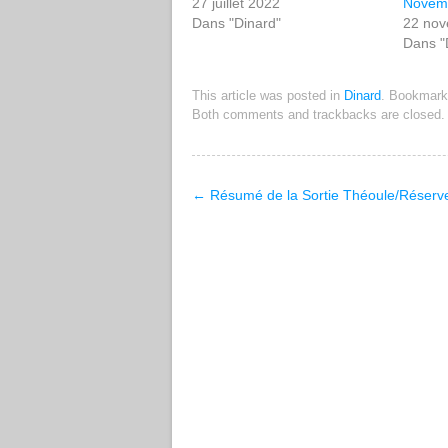
27 juillet 2022
Novem
Dans "Dinard"
22 no
Dans "
This article was posted in
Dinard
. Bookmark
Both comments and trackbacks are closed.
←
Résumé de la Sortie Théoule/Réserve