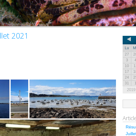
llet 2021
Lu
M
27
2
3
10
1
17
1
24
2
31
2019
Artic
Résum
Juill