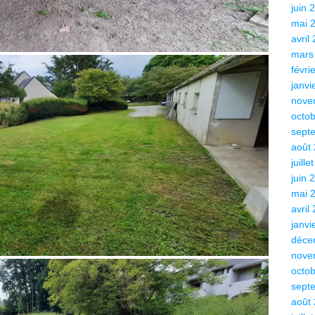
juin 
mai 
avril
mars
févri
janvi
nove
octo
sept
août
juille
juin 
mai 
avril
janvi
déce
nove
octo
sept
août