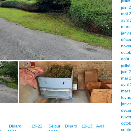
juille
juin 
mai 
avril
mars
janvi
déce
nove
octo
août
juille
juin 
mai 
avril
mars
févri
janvi
déce
nove
octo
ur Dinard 19-22
Séjour Dinard 12-13 Avril
sept