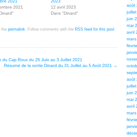
bre 2021
2023
août
vembre 2021
12 avril 2023
juille
Dinard"
Dans "Dinard"
juin 
mai 
 the
permalink
. Follow comments with the
RSS feed for this post
.
avril
mars
févri
janvi
nove
 du Cap Roux du 26 Juin au 3 Juillet 2021
Résumé de la sortie Dinard du 31 Juillet au 5 Août 2021
→
octo
sept
août
juille
juin 
mai 
avril
mars
févri
janvi
déce