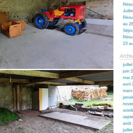
Résum
Juill
Résum
au 28
Séjou
Résu
23 a
Archi
juille
juin 
mai 
avril
mars
janvi
nove
octo
sept
août
juille