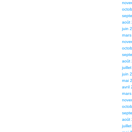
nove
octo
sept
août
juin 
mars
nove
octo
sept
août
juille
juin 
mai 
avril
mars
nove
octo
sept
août
juille