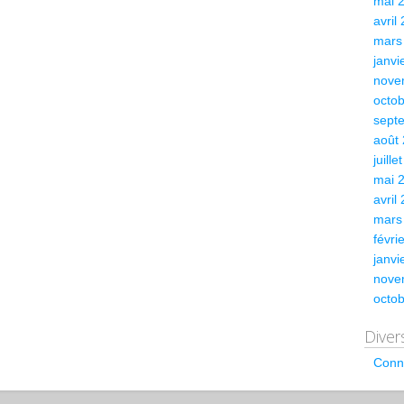
mai 
avril
mars
janvi
nove
octo
sept
août
juille
mai 
avril
mars
févri
janvi
nove
octo
Diver
Conn