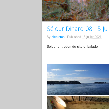
Séjour Dinard 08-15 Jui
By
clebreton
|
Published
15 juillet 2021
Séjour entretien du site et balade