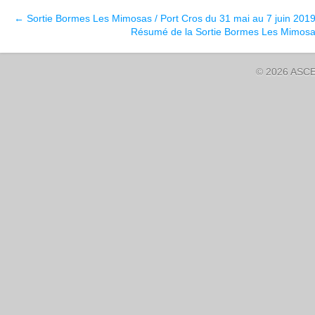
←
Sortie Bormes Les Mimosas / Port Cros du 31 mai au 7 juin 201
Résumé de la Sortie Bormes Les Mimosa
© 2026 ASCE