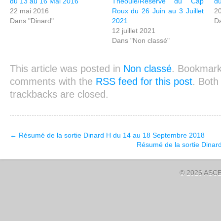
du 13 au 16 Mai 2016
Théoule/Réserve du Cap
du
22 mai 2016
Roux du 26 Juin au 3 Juillet
20
Dans "Dinard"
2021
Da
12 juillet 2021
Dans "Non classé"
This article was posted in
Non classé
. Bookmar
comments with the
RSS feed for this post
. Bot
trackbacks are closed.
←
Résumé de la sortie Dinard H du 14 au 18 Septembre 2018
Résumé de la sortie Dinar
© 2026 ASCE