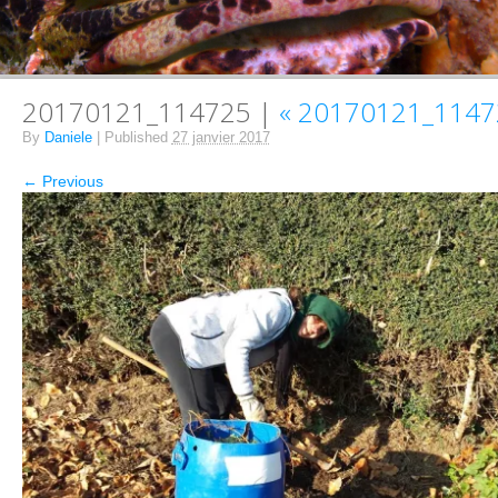
20170121_114725 |
«
20170121_1147
By
Daniele
|
Published
27 janvier 2017
← Previous