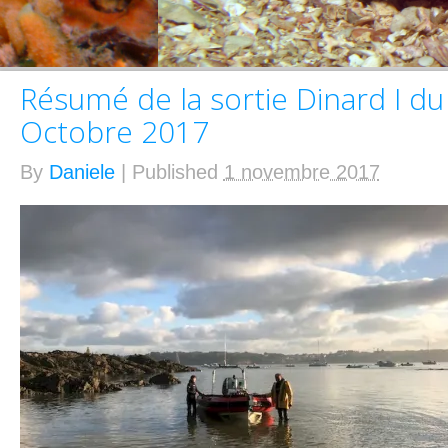
Résumé de la sortie Dinard I du
Octobre 2017
By
Daniele
|
Published
1 novembre 2017